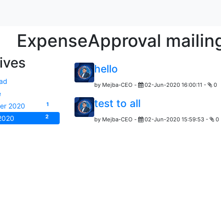
ExpenseApproval mailing 
ives
hello
ead
by
Mejba-CEO
-
02-Jun-2020 16:00:11
-
0
e
test to all
1
er 2020
2
2020
by
Mejba-CEO
-
02-Jun-2020 15:59:53
-
0