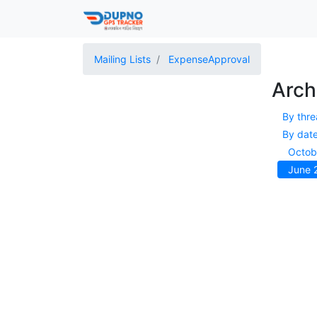
Mailing Lists
ExpenseApproval
Arch
By thr
By dat
Octob
June 