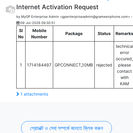
Internet Activation Request
by MyGP Enterprise Admin <gpenterpriseadmin@grameenphone.com> -
09-Jul-2026 09:30:51
Sl
Mobile
Package
Status
Remark
No
Number
technica
error
occured,
1
1714184497
GPCONNECT_10MB
rejected
please
contact
with
KAM
1 attachments
প্রোডাক্ট ও সেবা সম্পর্কে জানতে ক্লিক করুন