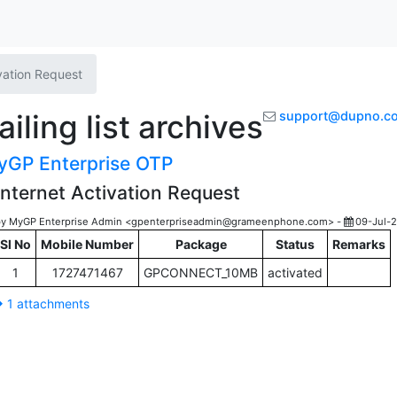
ivation Request
ling list archives
support@dupno.c
GP Enterprise OTP
Internet Activation Request
by MyGP Enterprise Admin <gpenterpriseadmin@grameenphone.com> -
09-Jul-
Sl No
Mobile Number
Package
Status
Remarks
1
1727471467
GPCONNECT_10MB
activated
1 attachments