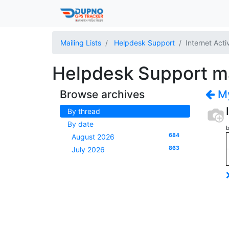
Mailing Lists
Helpdesk Support
Internet Act
Helpdesk Support mai
Browse archives
My
By thread
By date
684
August 2026
863
July 2026