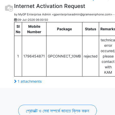
Internet Activation Request
by MyGP Enterprise Admin <gpenterpriseadmin@grameenphone.com> -
09-Jul-2026 06:00:50
Sl
Mobile
Package
Status
Remark
No
Number
technica
error
occured
1
1796454871
GPCONNECT_10MB
rejected
please
contact
with
KAM
1 attachments
প্রোডাক্ট ও সেবা সম্পর্কে জানতে ক্লিক করুন