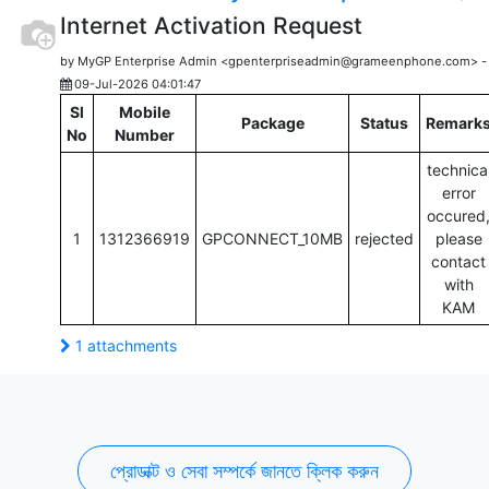
Internet Activation Request
by MyGP Enterprise Admin <gpenterpriseadmin@grameenphone.com> -
09-Jul-2026 04:01:47
Sl
Mobile
Package
Status
Remark
No
Number
technica
error
occured
1
1312366919
GPCONNECT_10MB
rejected
please
contact
with
KAM
1 attachments
প্রোডাক্ট ও সেবা সম্পর্কে জানতে ক্লিক করুন