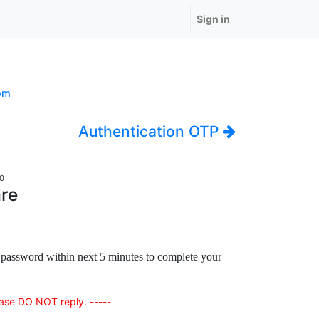
Sign in
om
Authentication OTP
10
re
s password within next 5 minutes to complete your
ease DO NOT reply. -----