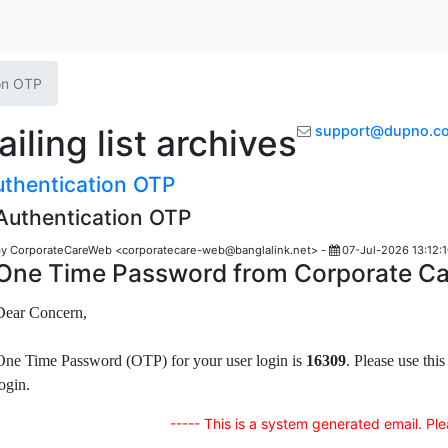
on OTP
ling list archives
support@dupno.c
thentication OTP
Authentication OTP
y CorporateCareWeb <corporatecare-web@banglalink.net> -
07-Jul-2026 13:12:
One Time Password from Corporate Ca
Dear Concern,
One Time Password (OTP) for your user login is
16309
. Please use thi
ogin.
----- This is a system generated email. Pl