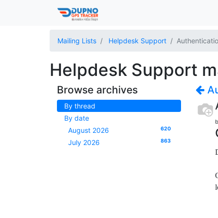
Mailing Lists
Helpdesk Support
Authenticati
Helpdesk Support mai
Browse archives
Au
By thread
By date
b
620
August 2026
863
July 2026
l