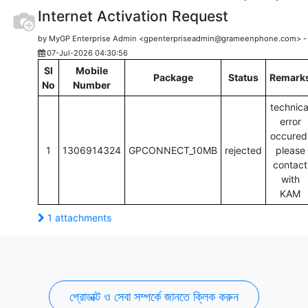
Internet Activation Request
by MyGP Enterprise Admin <gpenterpriseadmin@grameenphone.com> -
07-Jul-2026 04:30:56
Sl
Mobile
Package
Status
Remark
No
Number
technica
error
occured
1
1306914324
GPCONNECT_10MB
rejected
please
contact
with
KAM
1 attachments
প্রোডাক্ট ও সেবা সম্পর্কে জানতে ক্লিক করুন